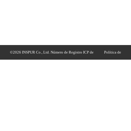
©2026 INSPUR Co., Ltd. Número de Registro ICP de
Política de
Shandong: 05019369 Número de Registro de Seguridad en
Privacidad
Línea de la Red Pública de Shandong: 37010202001184